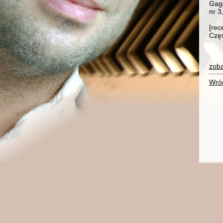
Gago
nr 3
[rec
Czę
zoba
Wró