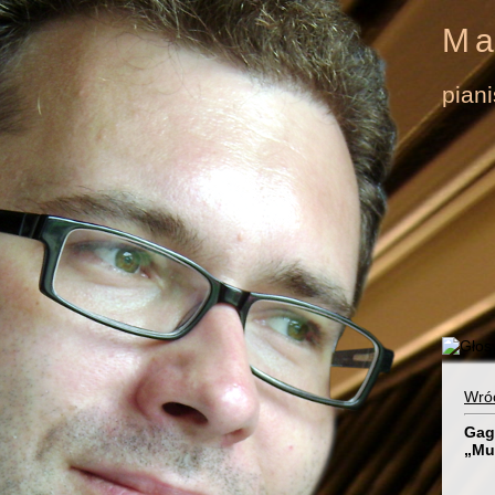
Ma
pian
Wró
Gag
„Mu