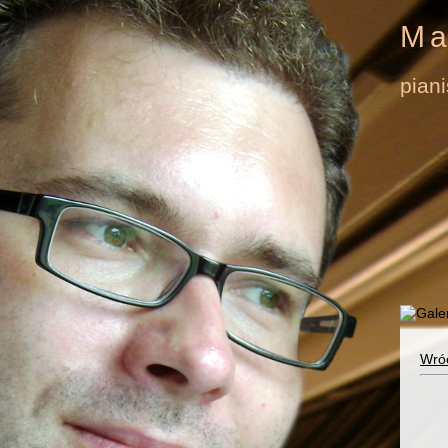
Ma
pian
Wró