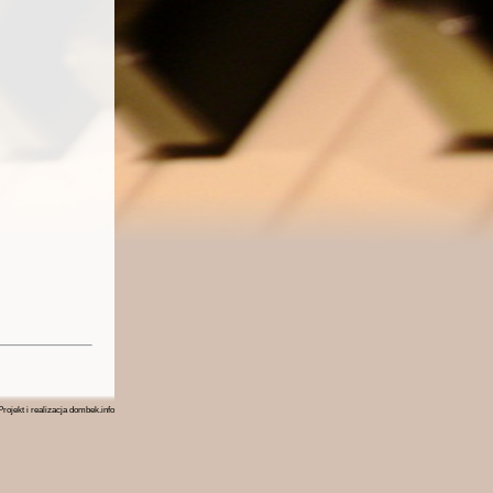
rojekt i realizacja
dombek.info