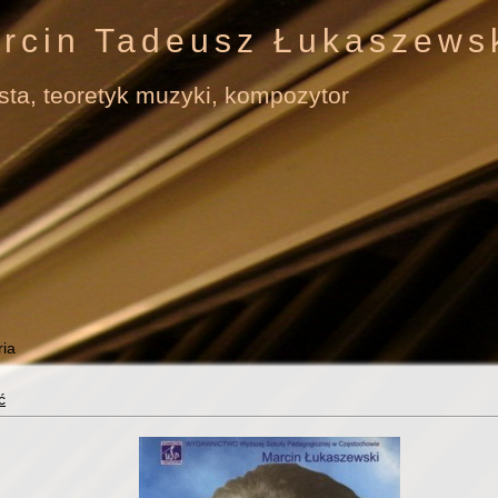
rcin Tadeusz Łukaszews
ista, teoretyk muzyki, kompozytor
ć