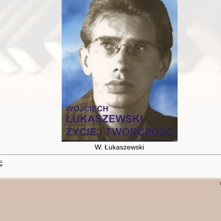
W. Łukaszewski
ć
P