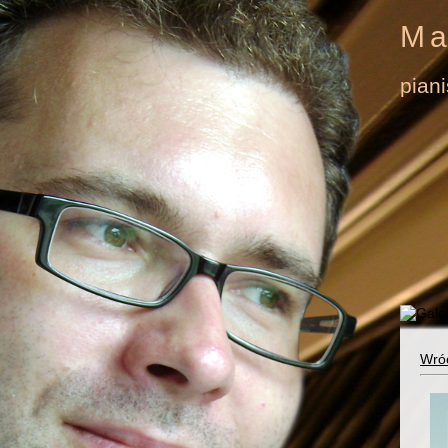
Ma
pian
Wró